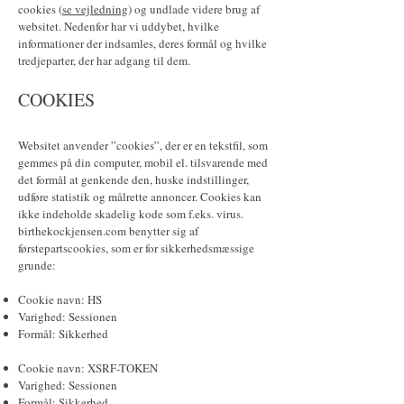
cookies (
se vejledning
) og undlade videre brug af
websitet. Nedenfor har vi uddybet, hvilke
informationer der indsamles, deres formål og hvilke
tredjeparter, der har adgang til dem.
COOKIES
Websitet anvender ”cookies”, der er en tekstfil, som
gemmes på din computer, mobil el. tilsvarende med
det formål at genkende den, huske indstillinger,
udføre statistik og målrette annoncer. Cookies kan
ikke indeholde skadelig kode som f.eks. virus.
birthekockjensen.com benytter sig af
førstepartscookies, som er for sikkerhedsmæssige
grunde:
Cookie navn: HS
Varighed: Sessionen
Formål: Sikkerhed
Cookie navn: XSRF-TOKEN
Varighed: Sessionen
Formål: Sikkerhed