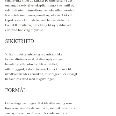
samt hvilke sider du klikker på (interesser). I det
omfang du selv giver eksplicit samtykke hertil og
selv indtaster informationerne behandles desuden:
Navn, telefonnummer, e-mail og adresse. Det vil
typisk være i forbindelse med henvendelse fra
kontaktformularen, tilmelding til nyhedsbrevet
eller ved booking af ydelse.
SIKKERHED
Vi har truffet tekniske og organisatoriske
foranstaltninger mod, at dine oplysninger
hændeligt eller ulovligt bliver slettet,
offentliggjort, fortabt, forringet eller kommer til
uvedkommendes kendskab, misbruges eller i øvrigt
behandles i strid med lovgivningen.
FORMÅL
Oplysningerne bruges til at identificere dig som
bruger og vise dig de annoncer, som vil have størst
sandsynlighed for at være relevante for dig, at