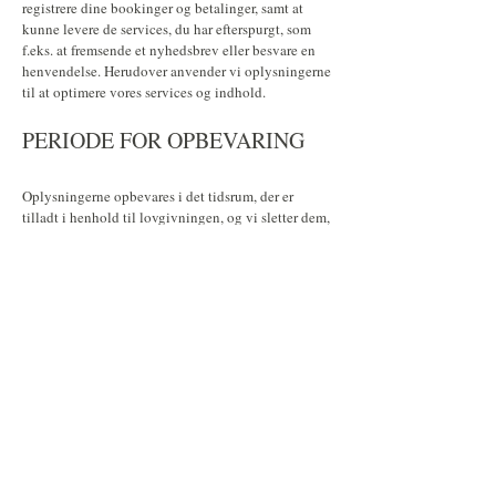
registrere dine bookinger og betalinger, samt at
kunne levere de services, du har efterspurgt, som
f.eks. at fremsende et nyhedsbrev eller besvare en
henvendelse. Herudover anvender vi oplysningerne
til at optimere vores services og indhold.
PERIODE FOR OPBEVARING
Oplysningerne opbevares i det tidsrum, der er
tilladt i henhold til lovgivningen, og vi sletter dem,
når de ikke længere er nødvendige. Perioden
afhænger af karakteren af oplysningen og
baggrunden for opbevaring. Det er derfor ikke
muligt at angive en generel tidsramme for, hvornår
informationer slettes.
VIDEREGIVELSE AF
OPLYSNINGER
Data om din brug af websitet, hvilke annoncer, du
modtager og evt. klikker på, geografisk placering,