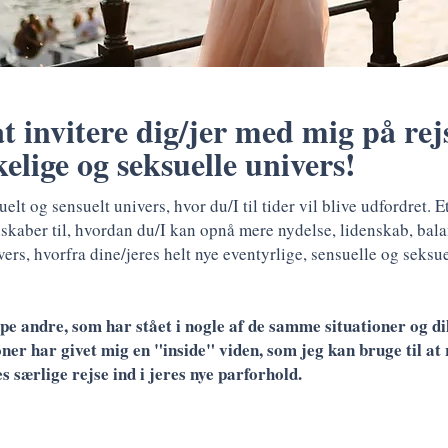
 at invitere dig/jer med mig på rej
lige og seksuelle univers!
t og sensuelt univers, hvor du/I til tider vil blive udfordret. Et
aber til, hvordan du/I kan opnå mere nydelse, lidenskab, balance
vers, hvorfra dine/jeres helt nye eventyrlige, sensuelle og seksue
lpe andre, som har stået i nogle af de samme situationer og di
ioner har givet mig en "inside" viden, som jeg kan bruge til at
s særlige rejse ind i jeres nye parforhold.