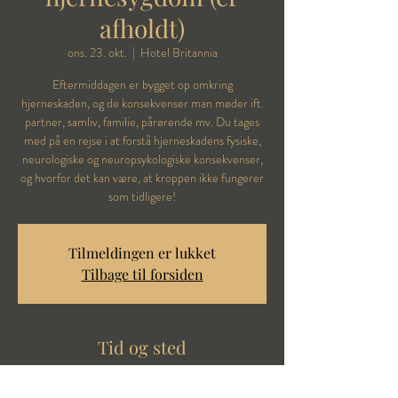
afholdt)
ons. 23. okt.
  |  
Hotel Britannia
Eftermiddagen er bygget op omkring
hjerneskaden, og de konsekvenser man møder ift.
partner, samliv, familie, pårørende mv. Du tages
med på en rejse i at forstå hjerneskadens fysiske,
neurologiske og neuropsykologiske konsekvenser,
og hvorfor det kan være, at kroppen ikke fungerer
som tidligere!
Tilmeldingen er lukket
Tilbage til forsiden
Tid og sted
23. okt. 2019, 16.30 – 18.30