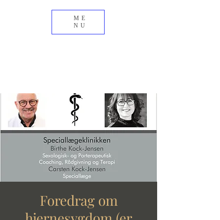
ME
NU
Foredrag om
hjernesygdom (er